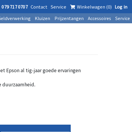
079 717 0707
Contact
Service
Winkelwagen (0)
Log in
Geldverwerking
Kluizen
Prijzentangen
Accessoires
Service
t Epson al tig-jaar goede ervaringen
ge duurzaamheid.