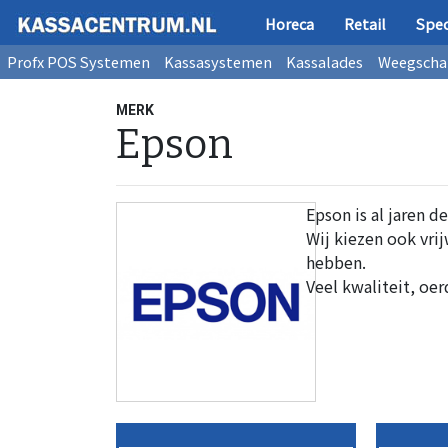
Horeca
Retail
Spec
Profx POS Systemen
Kassasystemen
Kassalades
Weegscha
MERK
Epson
Epson is al jaren d
Wij kiezen ook vri
hebben.
Veel kwaliteit, oe