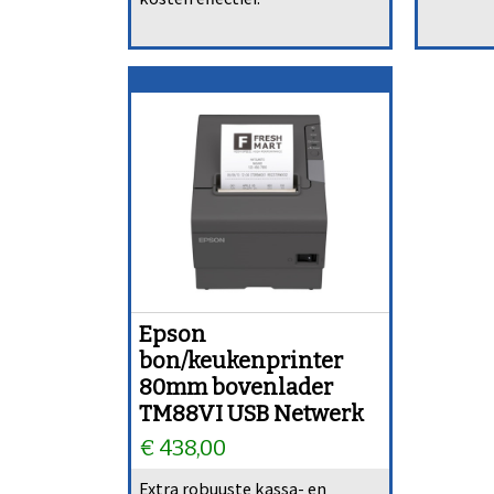
Epson
bon/keukenprinter
80mm bovenlader
TM88VI USB Netwerk
€ 438,00
Extra robuuste kassa- en