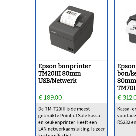
Epson bonprinter
Epson
TM20III 80mm
bon/k
USB/Netwerk
80mm 
TM70I
€ 189,00
€ 312,
De TM-T20III is de meest
Kassa- e
gebruikte Point of Sale kassa-
voorlade
en keukenprinter. Heeft een
RS232 en
LAN netwerkaansluiting. Is zeer
kosten effectief.