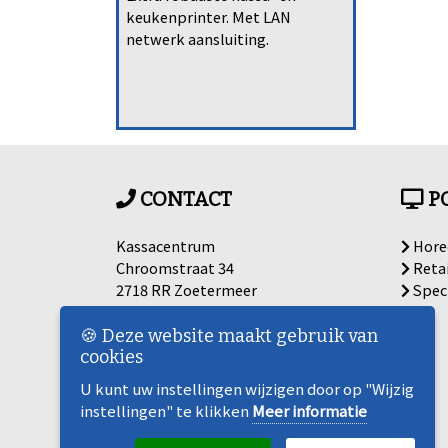
keukenprinter. Met LAN
netwerk aansluiting.
CONTACT
P
Kassacentrum
Hore
Chroomstraat 34
Retai
2718 RR Zoetermeer
Spec
Nederland
🍪 Deze website maakt gebruik van
BTW nummer: NL863259674B01
cookies
KVK nummer: KVK Haaglanden,
U kunt uw instellingen wijzigen door op "Wijzig
84560754
instellingen" te klikken
Meer informatie