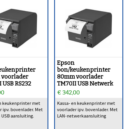
Epson
eukenprinter
bon/keukenprinter
voorlader
80mm voorlader
I USB RS232
TM70II USB Netwerk
00
€ 342,00
n keukenprinter met
Kassa- en keukenprinter met
r ipv. bovenlader. Met
voorlader ipv. bovenlader. Met
 USB aansluiting.
LAN-netwerkaansluiting