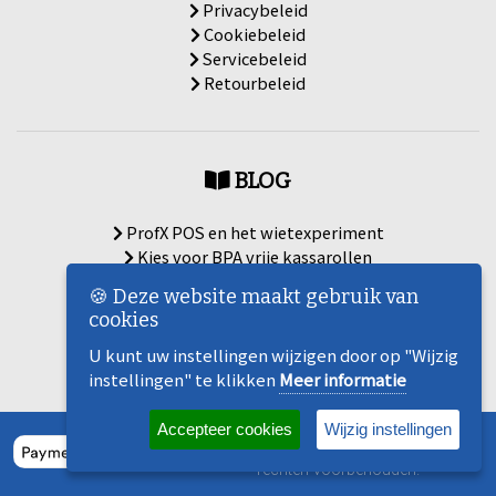
Privacybeleid
Cookiebeleid
Servicebeleid
Retourbeleid
BLOG
ProfX POS en het wietexperiment
Kies voor BPA vrije kassarollen
De belastingdienst: uw bewaarplicht
🍪 Deze website maakt gebruik van
ProfX POS en de Museumjaarkaart
cookies
Met ProfX POS de zomer door
Google en de winkelier
U kunt uw instellingen wijzigen door op "Wijzig
instellingen" te klikken
Meer informatie
Accepteer cookies
Wijzig instellingen
© 2020 Copyright Kassacentrum.nl. Alle
rechten voorbehouden.