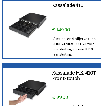
Kassalade 410
1. De handmatige versie, voor standalone gebruik. U
opent de lade door middel van een knop of druk tegen
de lade.
2. De elektronische versie, met een RJ11
€ 149,00
stekkeraansluiting. Uiterst geschikt in combinatie met
onze Pos-systemen. Deze elektronische lades zijn
8 munt- en 4 biljetvakken.
leverbaar met 24-, 12- en 5 volts aansluitingen. Uiterst
410Bx420Dx100H. 24 volt
aansluiting via een RJ10
geschikt voor de aansluiting aan uw
aansluiting.
kassa,
weegschaal
en
POS systeem
.
Als u niet zeker bent over welk voltage u nodig heeft
bel ons voor een gratis vrijblijvend advies.
Kassalade MK-410T
Front-touch
Een kassalade met een verkeerd voltage aansluiten kan
leiden tot een beschadigde poort op uw systeem.
€ 99,00
8 munt- en 4 biljetvakken.