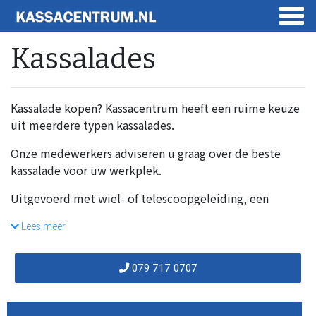
Kassalades
Kassalade kopen? Kassacentrum heeft een ruime keuze
uit meerdere typen kassalades.
Onze medewerkers adviseren u graag over de beste
kassalade voor uw werkplek.
Uitgevoerd met wiel- of telescoopgeleiding, een
geldlade met telescoopgeleiding is een stuk robuuster,
Lees meer
ideaal voor intensief gebruik.
U heeft keuze uit bijvoorbeeld de fliptop geldlade of
079 717 0707
een kassa- of geldlade met de klep aan de bovenkant.
Van elke lade zijn 2 varianten beschikbaar: